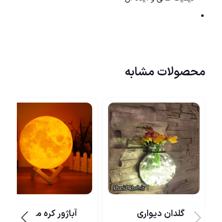
محصولات مشابه
گلدان دیواری
آباژور کره ماه 7