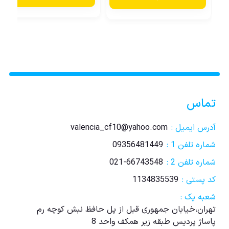
تماس
آدرس ایمیل :
valencia_cf10@yahoo.com
شماره تلفن 1 :
09356481449
شماره تلفن 2 :
021-66743548
کد پستی :
1134835539
شعبه یک :
تهران،خیابان جمهوری قبل از پل حافظ نبش کوچه رم
پاساژ پردیس طبقه زیر همکف واحد 8