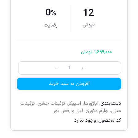
0
12
%
فروش
رضایت
۱,۶۹۹,۰۰۰
تومان
افزودن به سبد خرید
دسته‌بندی:
اباژورها
،
اسپیکر
،
تزئینات جشن
،
تزئینات
منزل
،
لوازم دکوری
،
لیزر و رقص نور
کد محصول:
وجود ندارد