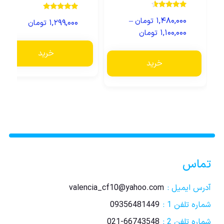
نمره
نمره
–
۱,۴۸۰,۰۰۰
تومان
4.33
۱,۲۹۹,۰۰۰
تومان
5.00
از 5
از 5
۱,۱۰۰,۰۰۰
تومان
خرید
خرید
تماس
آدرس ایمیل :
valencia_cf10@yahoo.com
شماره تلفن 1 :
09356481449
شماره تلفن 2 :
021-66743548