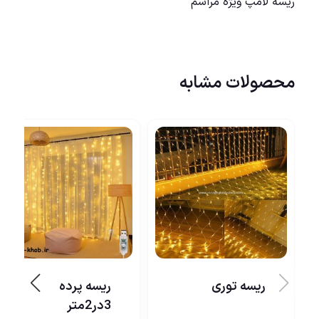
ریسه لامپ ویژه مراسم
محصولات مشابه
ریسه توری
ریسه پرده
3در2متر