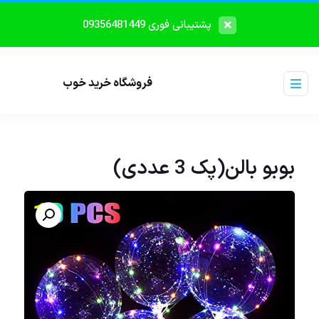
پشتیبانی فوری 09356481449
فروشگاه خرید خوب
بوبو بالن(پک 3 عددی)