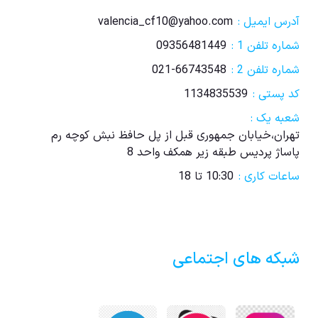
آدرس ایمیل :
valencia_cf10@yahoo.com
شماره تلفن 1 :
09356481449
شماره تلفن 2 :
021-66743548
کد پستی :
1134835539
شعبه یک :
تهران،خیابان جمهوری قبل از پل حافظ نبش کوچه رم
پاساژ پردیس طبقه زیر همکف واحد 8
ساعات کاری :
10:30 تا 18
شبکه های اجتماعی