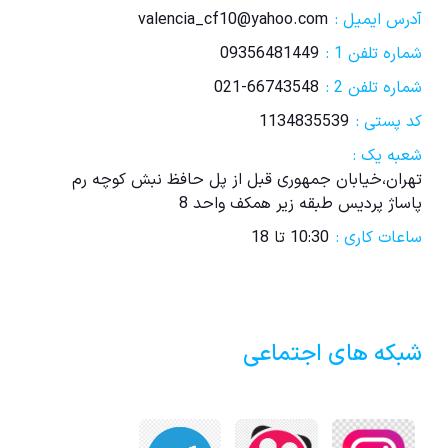
آدرس ایمیل :
valencia_cf10@yahoo.com
شماره تلفن 1 :
09356481449
شماره تلفن 2 :
021-66743548
کد پستی :
1134835539
شعبه یک :
تهران،خیابان جمهوری قبل از پل حافظ نبش کوچه رم
پاساژ پردیس طبقه زیر همکف واحد 8
ساعات کاری :
10:30 تا 18
شبکه های اجتماعی