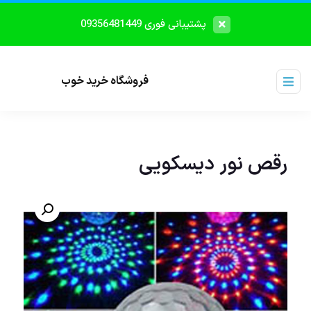
پشتیبانی فوری 09356481449
فروشگاه خرید خوب
رقص نور دیسکویی