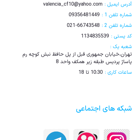
آدرس ایمیل :
valencia_cf10@yahoo.com
شماره تلفن 1 :
09356481449
شماره تلفن 2 :
021-66743548
کد پستی :
1134835539
شعبه یک :
تهران،خیابان جمهوری قبل از پل حافظ نبش کوچه رم
پاساژ پردیس طبقه زیر همکف واحد 8
ساعات کاری :
10:30 تا 18
شبکه های اجتماعی