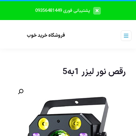
پشتیبانی فوری 09356481449
فروشگاه خرید خوب
رقص نور لیزر 1به5