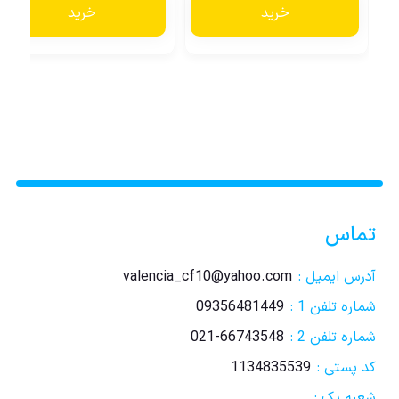
خرید
خرید
تماس
آدرس ایمیل :
valencia_cf10@yahoo.com
شماره تلفن 1 :
09356481449
شماره تلفن 2 :
021-66743548
کد پستی :
1134835539
شعبه یک :