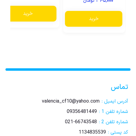
۳۴۵,۰۰۰
تومان
5.00
از 5
خرید
خرید
تماس
آدرس ایمیل :
valencia_cf10@yahoo.com
شماره تلفن 1 :
09356481449
شماره تلفن 2 :
021-66743548
کد پستی :
1134835539