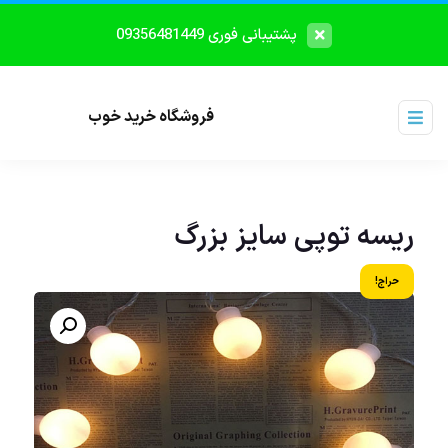
پشتیبانی فوری 09356481449
فروشگاه خرید خوب
ریسه توپی سایز بزرگ
حراج!