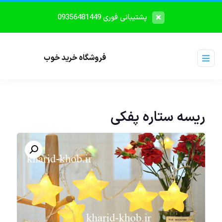
پشتیبانی فوری 09356481449
فروشگاه خرید خوب
ریسه ستاره پفکی