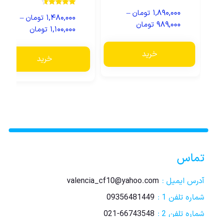
–
۱,۸۹۰,۰۰۰
نمره
تومان
–
۱,۴۸۰,۰۰۰
تومان
4.33
۹۸۹,۰۰۰
تومان
از 5
۱,۱۰۰,۰۰۰
تومان
خرید
خرید
تماس
آدرس ایمیل :
valencia_cf10@yahoo.com
شماره تلفن 1 :
09356481449
شماره تلفن 2 :
021-66743548