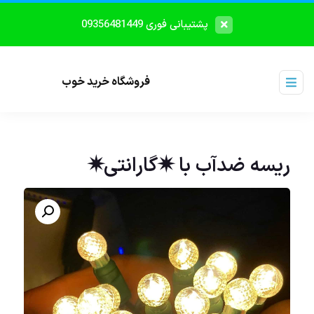
پشتیبانی فوری 09356481449
فروشگاه خرید خوب
ریسه ضدآب با ✷گارانتی✷