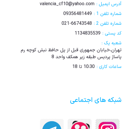
آدرس ایمیل :
valencia_cf10@yahoo.com
شماره تلفن 1 :
09356481449
شماره تلفن 2 :
021-66743548
کد پستی :
1134835539
شعبه یک :
تهران،خیابان جمهوری قبل از پل حافظ نبش کوچه رم
پاساژ پردیس طبقه زیر همکف واحد 8
ساعات کاری :
10:30 تا 18
شبکه های اجتماعی