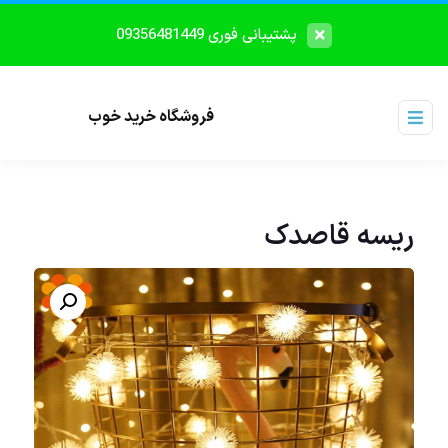
پشتیبانی فوری 09356481449
فروشگاه خرید خوب
ریسه قاصدک