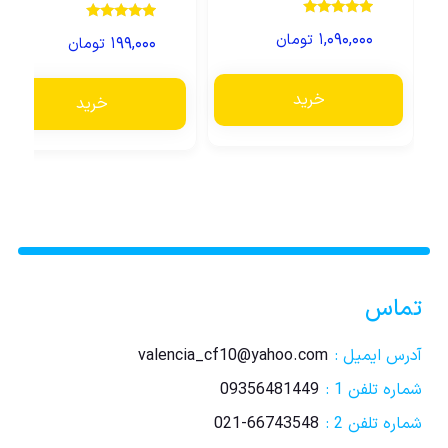
نمره
نمره
۱,۰۹۰,۰۰۰
تومان
5.00
۱۹۹,۰۰۰
تومان
5.00
از 5
از 5
خرید
خرید
تماس
آدرس ایمیل :
valencia_cf10@yahoo.com
شماره تلفن 1 :
09356481449
شماره تلفن 2 :
021-66743548