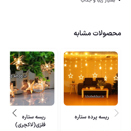
بسیار زیبا و جذاب
محصولات مشابه
ریسه پرده ستاره
ریسه ستاره
فلزی(لاکچری)