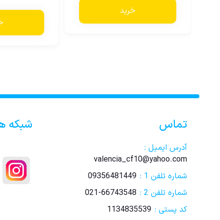
خرید
خ
تماس
شبکه ه
آدرس ایمیل :
valencia_cf10@yahoo.com
شماره تلفن 1 :
09356481449
شماره تلفن 2 :
021-66743548
کد پستی :
1134835539