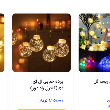
ریسه گل
پرده حبابی ال ای
دی(کنترل راه دور)
۱,۲۵۰,۰۰۰
–
ن
تومان
ن