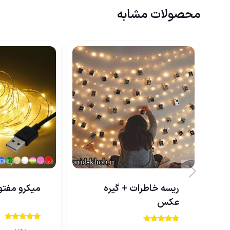
محصولات مشابه
ریسه خاطرات + گیره
میکرو مفتولی 
عکس
نمره
نمره