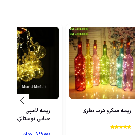
ریسه میکرو درب بطری
ریسه لامپی
حبابی،نوستالژی
–
۸۹۹,۰۰۰
نمره
تومان