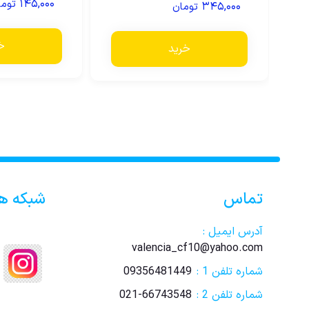
۱۴۵,۰۰۰
توما
5.00
۳۴۵,۰۰۰
تومان
5.00
از 5
از 5
خ
خرید
تماس
شبکه ه
آدرس ایمیل :
valencia_cf10@yahoo.com
شماره تلفن 1 :
09356481449
شماره تلفن 2 :
021-66743548