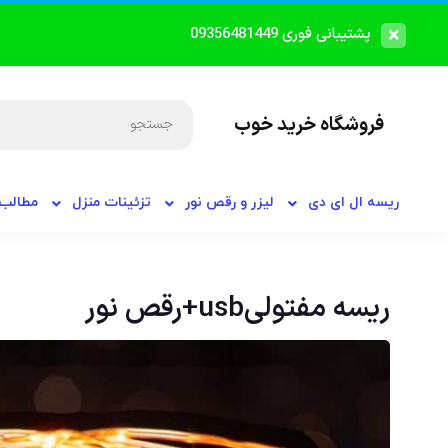
پشتیبانی فوری 09356481449
فروشگاه خرید خوب
ریسه ال ای دی
لیزر و رقص نور
تزئینات منزل
مطالب 
ریسه مفتولیusb+رقص نور