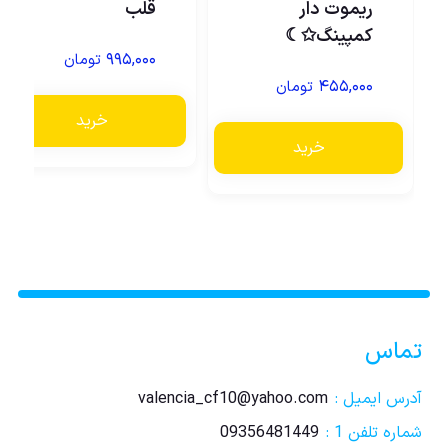
ریموت دار
قلب
کمپینگ✩☾
۹۹۵,۰۰۰
تومان
۴۵۵,۰۰۰
تومان
خرید
خرید
تماس
آدرس ایمیل :
valencia_cf10@yahoo.com
شماره تلفن 1 :
09356481449