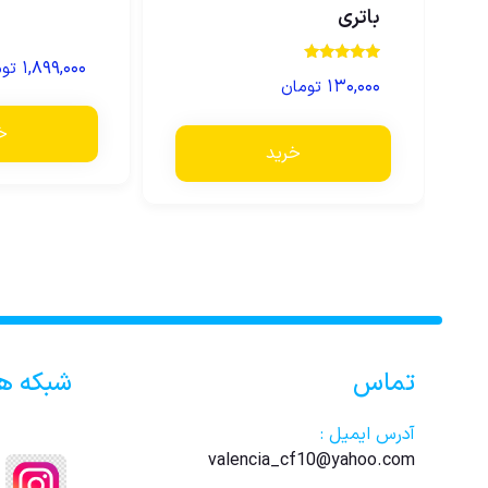
باتری
۱,۸۹۹,۰۰۰
توم
نمره
۱۳۰,۰۰۰
تومان
5.00
از 5
خ
خرید
تماس
شبکه ه
آدرس ایمیل :
valencia_cf10@yahoo.com