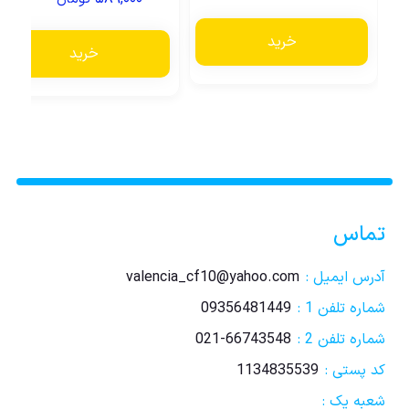
خرید
خرید
تماس
آدرس ایمیل :
valencia_cf10@yahoo.com
شماره تلفن 1 :
09356481449
شماره تلفن 2 :
021-66743548
کد پستی :
1134835539
شعبه یک :