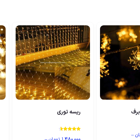
برف
ریسه توری
–
ان
نمره
–
۱,۴۸۰,۰۰۰
تومان
4.33