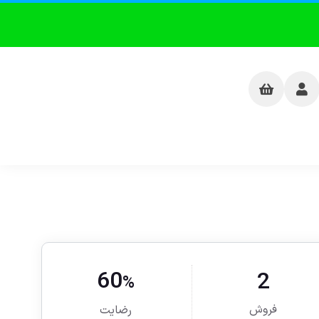
60
2
%
فروش
رضایت