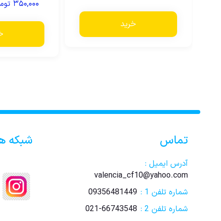
۳۵۰,۰۰۰
توم
خرید
خ
تماس
شبکه ه
آدرس ایمیل :
valencia_cf10@yahoo.com
شماره تلفن 1 :
09356481449
شماره تلفن 2 :
021-66743548