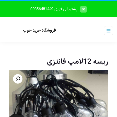
پشتیبانی فوری 09356481449
فروشگاه خرید خوب
ریسه 12لامپ فانتزی