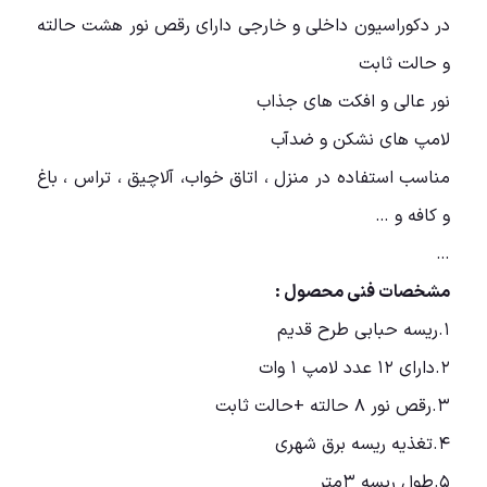
در دکوراسیون داخلی و خارجی دارای رقص نور هشت حالته
و حالت ثابت
نور عالی و افکت های جذاب
لامپ های نشکن و ضدآب
مناسب استفاده در منزل ، اتاق خواب، آلاچیق ، تراس ، باغ
و کافه و …
…
مشخصات فنی محصول :
۱.ریسه حبابی طرح قدیم
۲.دارای ۱۲ عدد لامپ ۱ وات
۳.رقص نور ۸ حالته +حالت ثابت
۴.تغذیه ریسه برق شهری
۵.طول ریسه ۳متر