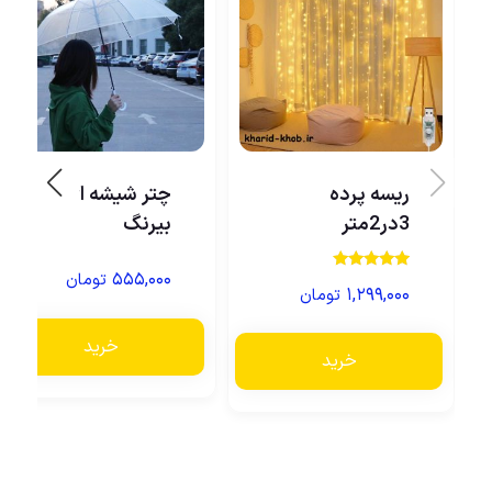
ریسه پرده
چتر شیشه ای
3در2متر
بیرنگ
۵۵۵,۰۰۰
تومان
نمره
۱,۲۹۹,۰۰۰
تومان
5.00
از 5
خرید
خرید