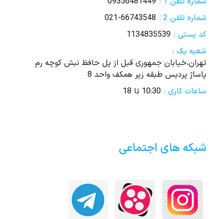
شماره تلفن 1 :
09356481449
شماره تلفن 2 :
021-66743548
کد پستی :
1134835539
شعبه یک :
تهران،خیابان جمهوری قبل از پل حافظ نبش کوچه رم
پاساژ پردیس طبقه زیر همکف واحد 8
ساعات کاری :
10:30 تا 18
شبکه های اجتماعی