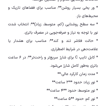
* ور یخی بسیار روشن**: مناسب برای فضاهای تاریک و
محیط‌های باز.
* سه سطح روشنایی (کم، متوسط، زیاد)**: انتخاب شدت
نور با توجه به نیاز و صرفه‌جویی در مصرف باتری.
* حالت فلاشر تند و کند**: مناسب برای هشدار یا
علامت‌دهی در شرایط اضطراری.
* کابل تایپ C برای شارژ سریع‌تر و راحت‌تر**: در ۶ ساعت
باتری به‌طور کامل شارژ می‌شود.
* مدت زمان کارکرد عالی:**
* نور زیاد: حدود **۳ ساعت**
* نور متوسط: حدود **۴ ساعت**
* نور کم: حدود **۵ ساعت**