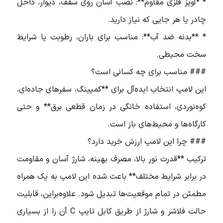
* *آویز فلزی مقاوم**: نصب آسان روی سقف، دیوار، داخل
چادر یا هر جایی که نیاز دارید.
* **بدنه ضد آب**: مناسب برای باران، رطوبت یا شرایط
سخت محیطی.
### مناسب برای چه کسانی است؟
این لامپ انتخاب ایده‌آل برای **کمپینگ، سفرهای جاده‌ای،
کوه‌نوردی، استفاده خانگی در زمان قطعی برق** و حتی
کارگاه‌ها و محیط‌های باز است.
### چرا این لامپ ارزش خرید دارد؟
ترکیب **قدرت نور بالا، مصرف بهینه، شارژ آسان و مقاومت
در برابر شرایط مختلف** باعث شده این لامپ به یک همراه
مطمئن در تمام موقعیت‌ها تبدیل شود. علاوه‌براین، قابلیت
حالت فلاشر و شارژ از طریق کابل تایپ C آن را از بسیاری