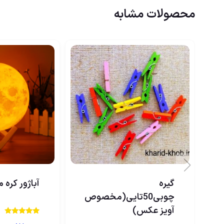
محصولات مشابه
گیره
آباژور کره ماه 7
چوبی50تایی(مخصوص
آویز عکس)
نمره