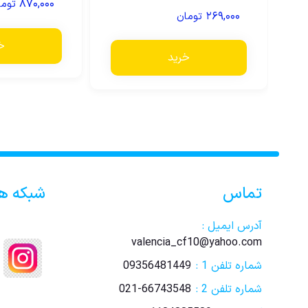
۸۷۰,۰۰۰
توما
5.00
از 5
۲۶۹,۰۰۰
تومان
خ
خرید
تماس
شبکه ه
آدرس ایمیل :
valencia_cf10@yahoo.com
شماره تلفن 1 :
09356481449
شماره تلفن 2 :
021-66743548