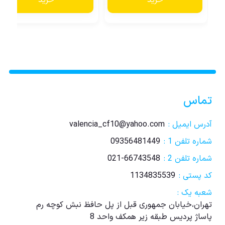
تماس
آدرس ایمیل :
valencia_cf10@yahoo.com
شماره تلفن 1 :
09356481449
شماره تلفن 2 :
021-66743548
کد پستی :
1134835539
شعبه یک :
تهران،خیابان جمهوری قبل از پل حافظ نبش کوچه رم
پاساژ پردیس طبقه زیر همکف واحد 8