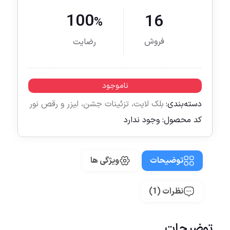
100
16
%
فروش
رضایت
ناموجود
دسته‌بندی:
بلک لایت
،
تزئینات جشن
،
لیزر و رقص نور
کد محصول:
وجود ندارد
توضیحات
ویژگی ها
نظرات (1)
توضیحات