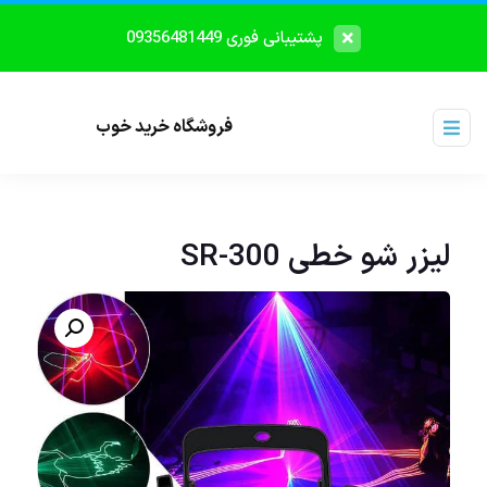
پشتیبانی فوری 09356481449
فروشگاه خرید خوب
لیزر شو خطی SR-300