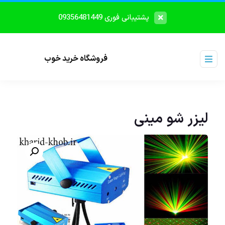
پشتیبانی فوری 09356481449
فروشگاه خرید خوب
لیزر شو مینی