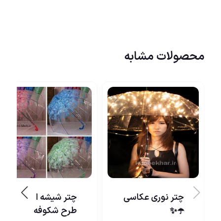
محصولات مشابه
چتر نوری عکاسی
چتر شیشه ای
طرح شکوفه
☂️✨