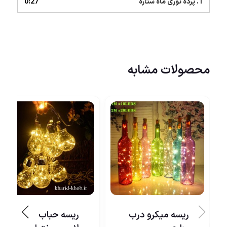
1. پرده نوری ماه ستاره
0:27
محصولات مشابه
ریسه میکرو درب
ریسه حباب