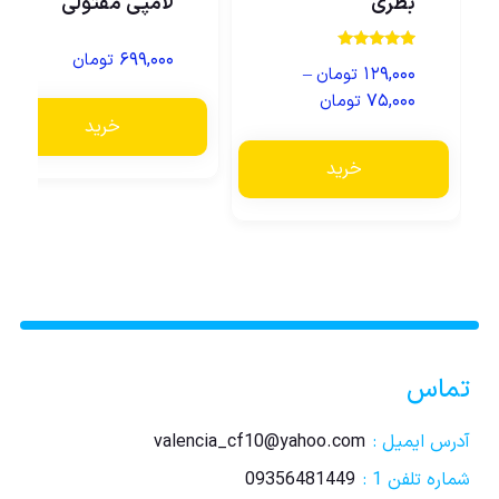
بطری
لامپی مفتولی
۶۹۹,۰۰۰
تومان
نمره
–
۱۲۹,۰۰۰
تومان
5.00
از 5
۷۵,۰۰۰
تومان
خرید
خرید
تماس
آدرس ایمیل :
valencia_cf10@yahoo.com
شماره تلفن 1 :
09356481449