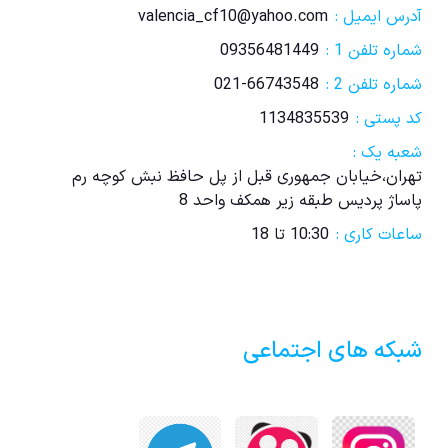
آدرس ایمیل :
valencia_cf10@yahoo.com
شماره تلفن 1 :
09356481449
شماره تلفن 2 :
021-66743548
کد پستی :
1134835539
شعبه یک :
تهران،خیابان جمهوری قبل از پل حافظ نبش کوچه رم
پاساژ پردیس طبقه زیر همکف واحد 8
ساعات کاری :
10:30 تا 18
شبکه های اجتماعی