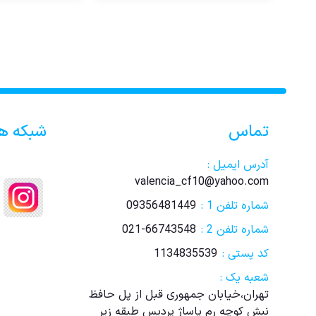
تماس
شبکه ه
آدرس ایمیل :
valencia_cf10@yahoo.com
شماره تلفن 1 :
09356481449
شماره تلفن 2 :
021-66743548
کد پستی :
1134835539
شعبه یک :
تهران،خیابان جمهوری قبل از پل حافظ
نبش کوچه رم پاساژ پردیس طبقه زیر