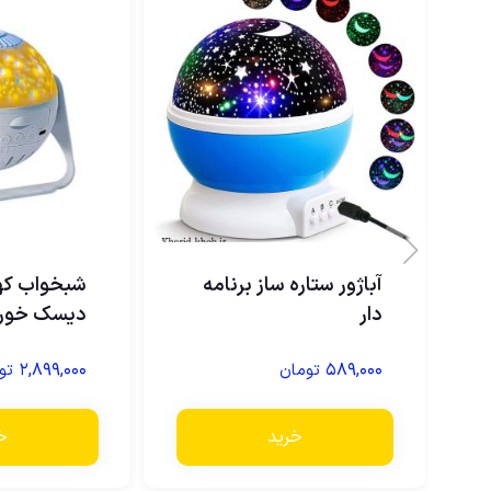
آباژور ستاره ساز برنامه
شبخواب که
دار
دیسک خور
۲,۸۹۹,۰۰۰
۵۸۹,۰۰۰
تومان
تو
خرید
خ