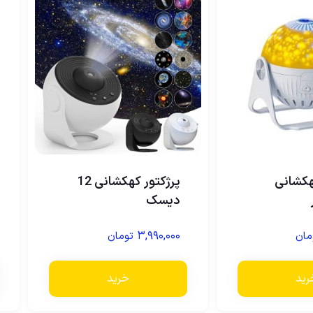
کشانی
پرژکتور کهکشانی 12
دیسک
۳,۹۹۰,۰۰۰
مان
تومان
رید
خرید