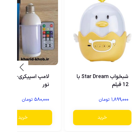
شبخواب Star Dream با
لامپ اسپیکری+رقص
12 فیلم
نور
۵۸۰,۰۰۰
۱,۸۹۹,۰۰۰
تومان
تومان
خرید
خرید