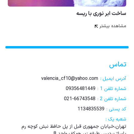
ساخت ابر نوری با ریسه
مشاهده بیشتر
تماس
آدرس ایمیل :
valencia_cf10@yahoo.com
شماره تلفن 1 :
09356481449
شماره تلفن 2 :
021-66743548
کد پستی :
1134835539
شعبه یک :
تهران،خیابان جمهوری قبل از پل حافظ نبش کوچه رم
پاساژ پردیس طبقه زیر همکف واحد 8