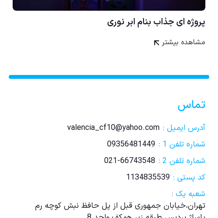
پروژه ای جذاب بنام ابر نوری
مشاهده بیشتر
تماس
آدرس ایمیل :
valencia_cf10@yahoo.com
شماره تلفن 1 :
09356481449
شماره تلفن 2 :
021-66743548
کد پستی :
1134835539
شعبه یک :
تهران،خیابان جمهوری قبل از پل حافظ نبش کوچه رم
پاساژ پردیس طبقه زیر همکف واحد 8