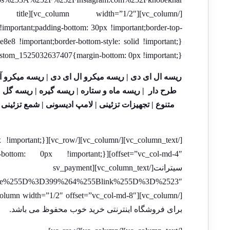
important;padding-bottom: 30px !important;border-top-
stom_1525032637407{margin-bottom: 0px !important;}”]
ریسه ال ای دی |
ریسه میکرو ال ای دی |
ریسه میکرو آد
طرح دار |
ریسه ماه و ستاره |
ریسه گیره |
ریسه گل |
متنوع |
تجهیزات تزئینی |
لامپ ادیسونی |
شمع تزئینی 
offset=”vc_col-md-4″][vc_column_text el_class=”copyright” css=”.vc_custom_1518960185349{margin-bottom: 0px !important;}”]توسعه و شخصی سازی:
سیترانت
[/vc_column_text][sv_payment
برای فروشگاه اینترنتی خرید خوب محفوظ می باشد.