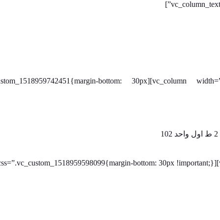
 el_class=”footer-box” css=”.vc_custom_1518959742451{margin-bottom: 30px