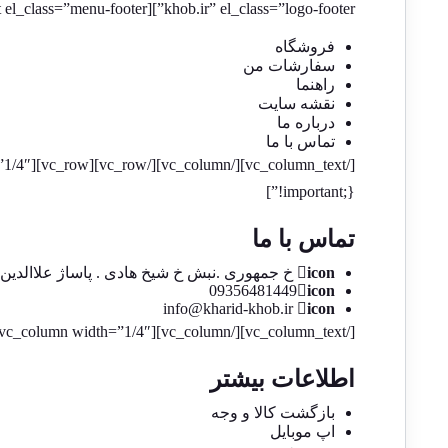
khob.ir” el_class=”logo-footer”][vc_column_text el_class=”menu-footer”]
فروشگاه
سفارشات من
راهنما
نقشه سایت
درباره ما
تماس با ما
!important;}”]
تماس با ما
icon
خ جمهوری .نبش خ شیخ هادی . پاساژ علاالدین 2 ط اول واحد 102
09356481449
icon
info@kharid-khob.ir
icon
[/vc_column_text][/vc_column][vc_column width=”1/4″][vc_column_text el_class=”footer-box” css=”.vc_custom_1518959598099{margin-bottom: 30px !important;}”]
اطلاعات بیشتر
بازگشت کالا و وجه
اپ موبایل