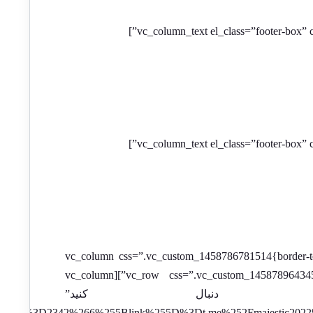
[/vc_column_text][/vc_column][/vc_row][vc_row][vc_column css=”.vc_custo
style: solid !important;}”][/vc_column][/vc_row][vc_row css=”.vc_custom_1458789643450{padding-top: 30px !important;padding-bottom: 30px !important;}”][vc_column
width=”1/2″][sv_social=”ما را دنبال کنید”