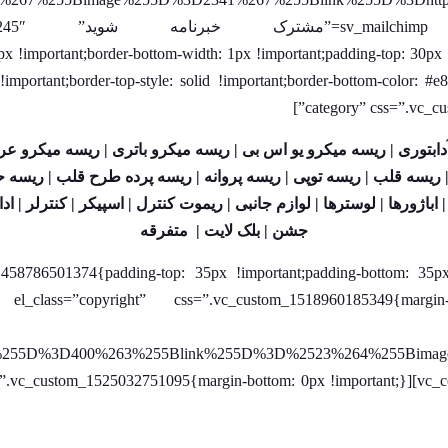
!important;border-bottom-width: 1px !important;padding-top: 30px !
category” css=”.vc_cu
ابتوری |
ریسه میکرو یو اس بی |
ریسه میکرو باتری |
ریسه میکرو عر
ریسه قلب |
ریسه توپی |
ریسه پروانه |
ریسه پرده طرح قلب |
ریسه ح
|
اباژورها |
لوسترها |
لوازم جانبی |
ریموت کنترل |
اسپیکر |
کنترلر |
ادا
جشن
|
بلک لایت
|
متفرقه