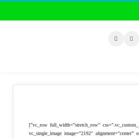
[vc_row full_width=”stretch_row” css=”.vc_custom_1463023849291{border-top-width: 1px !important;border-top-color: #fe9c00 !important;border-top-style: solid !important;}”]
[vc_column css=”.vc_custom_1463023777967{padding-top: 30px !important;}”][vc_single_image ima