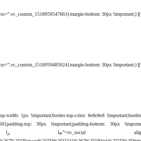
m_1458786781514{border-top-width: 1px !important;border-top-color: #e8e8e8 !important;bord
 align=”text-right” title