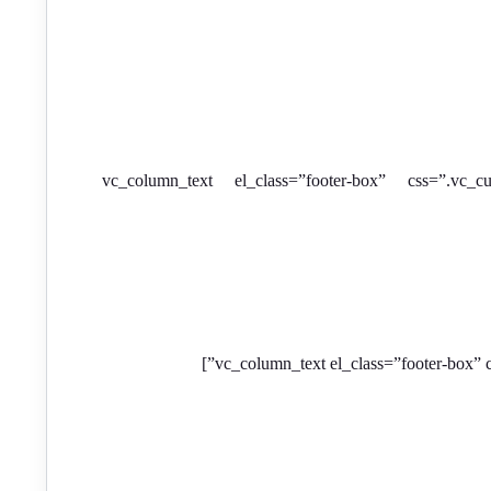
[/vc_column_text][/vc_column][/vc_row][vc_row][vc_column width=”1/4″][vc_column_text