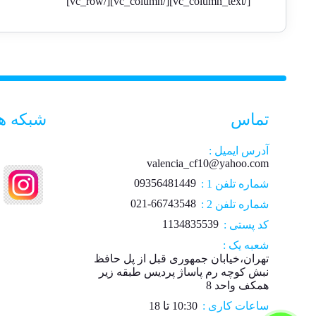
[/vc_column_text][/vc_column][/vc_row]
تماس
شبکه ه
آدرس ایمیل :
valencia_cf10@yahoo.com
09356481449
شماره تلفن 1 :
021-66743548
شماره تلفن 2 :
1134835539
کد پستی :
شعبه یک :
تهران،خیابان جمهوری قبل از پل حافظ
نبش کوچه رم پاساژ پردیس طبقه زیر
همکف واحد 8
ساعات کاری :
10:30 تا 18