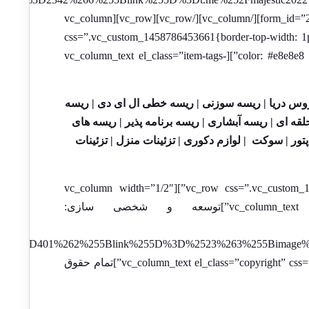
[/vc_column][vc_column width=”1/2″][sv_mailchimp title=”مشترک خبرنامه شوید” form_id=”245″][/vc_column][/vc_row][vc_row][vc_column
css=”.vc_custom_1458786453661{border-top-width: 1px 
color: #e8e8e8 !important;border-top-style: solid !important;border-bottom-color: #e8e8e8 !important;border-bottom-style: solid !important;}”][vc_column_text el_class=”item-tags-
وس دریا |
ریسه سوزنی |
ریسه خطی ال ای دی |
ریسه
لقه ای |
ریسه آبشاری |
ریسه برنامه پذیر |
ریسه های
پتور |
سوکت |
لوازم دکوری |
تزئینات منزل |
تزئینات
[/vc_column_text][/vc_column][/vc_row][vc_row css=”.vc_custom_1458786501374{padding-top: 35px !important;padding-bottom: 35px !important;}”][vc_column width=”1/2″
[/vc_column][vc_column width=”1/2″ offset=”vc_col-md-8″][vc_column_text el_class=”copyright” css=”.vc_custom_1525032751095{margin-bottom: 0px !important;}”]تمام حقوق