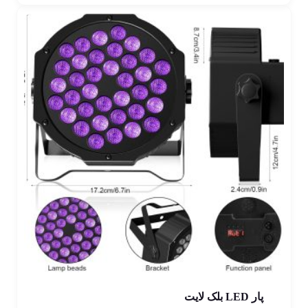
پار LED بلک لایت