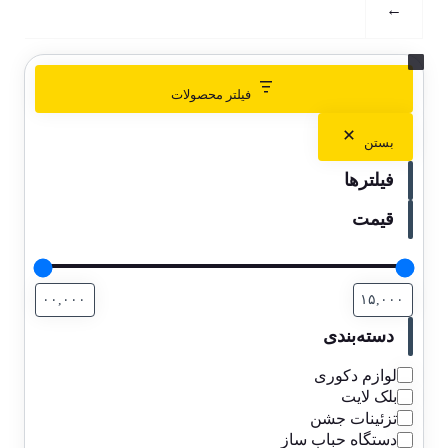
←
فیلتر محصولات
بستن
فیلترها
قیمت
دسته‌بندی
لوازم دکوری
بلک لایت
تزئینات جشن
دستگاه حباب ساز