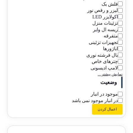
فلش بک
لیزر و رقص نور
اکولایزر LED
تزئینات منزل
ریسه ال وایر
متفرقه
تجهیزات تزئینی
اباژورها
بال فرشته نوری
چترهای خاص
لامپ ادیسونی
نمایش بیشتر…
وضعیت
موجود در انبار
در انبار موجود نمی باشد
اعمال کردن