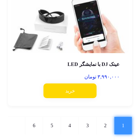
عینک DJ با نمایشگر LED
۳,۹۹۰,۰۰۰
تومان
خرید
6
5
4
3
2
1