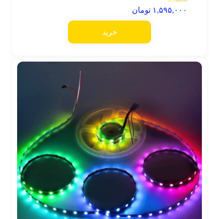
نمره
۱,۵۹۵,۰۰۰
تومان
5.00
از 5
خرید