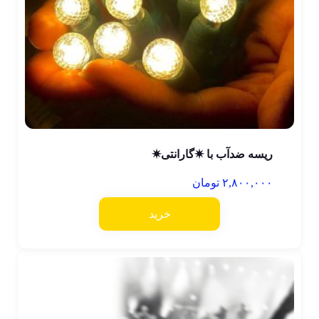
ریسه ضدآب با ✷گارانتی✷
۲,۸۰۰,۰۰۰
تومان
خرید