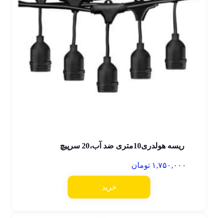
ریسه هولدری10متری ضد آب،20 سرپیچ
۱,۷۵۰,۰۰۰
تومان
خرید