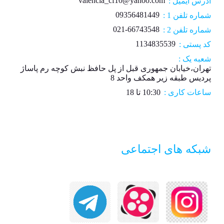
valencia_cf10@yahoo.com
آدرس ایمیل :
09356481449
شماره تلفن 1 :
021-66743548
شماره تلفن 2 :
1134835539
کد پستی :
شعبه یک :
تهران،خیابان جمهوری قبل از پل حافظ نبش کوچه رم پاساژ
پردیس طبقه زیر همکف واحد 8
ساعات کاری :
10:30 تا 18
شبکه های اجتماعی