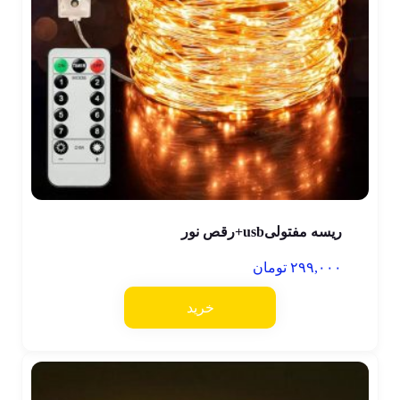
ریسه مفتولیusb+رقص نور
۲۹۹,۰۰۰
تومان
خرید