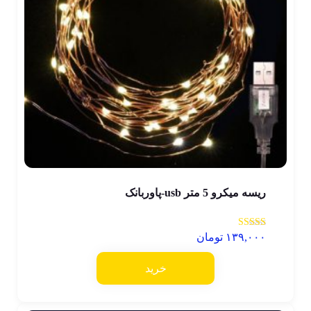
ریسه میکرو 5 متر usb-پاوربانک
نمره
۱۳۹,۰۰۰
تومان
5.00
از 5
خرید