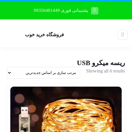
پشتیبانی فوری 09356481449
فروشگاه خرید خوب
ریسه میکرو USB
Showing all 6 results