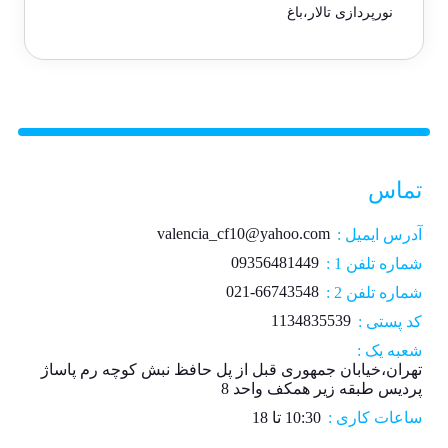
نورپردازی تالار،باغ
تماس
valencia_cf10@yahoo.com
آدرس ایمیل :
09356481449
شماره تلفن 1 :
021-66743548
شماره تلفن 2 :
1134835539
کد پستی :
شعبه یک :
تهران،خیابان جمهوری قبل از پل حافظ نبش کوچه رم پاساژ
پردیس طبقه زیر همکف واحد 8
ساعات کاری :
10:30 تا 18