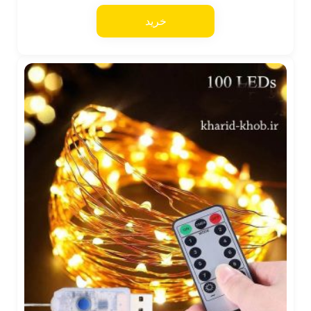
از 5
خرید