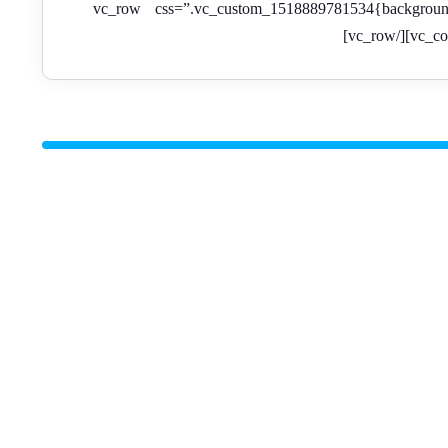
product=”پرفروش ترین ها” number=”8″][/vc_column][/vc_row][vc_row css=”.vc_custom_1518889781534{background-color: #f3f3f3