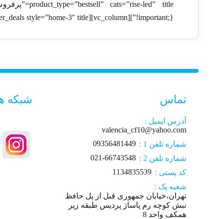
!important;}”][vc_column][sv_super_deals style=”home-3″ title=”تخفیف های امروز” time=”12/15/2018″ number=”14″][/vc_column][/vc_row]
تماس
شبکه ه
آدرس ایمیل :
valencia_cf10@yahoo.com
09356481449
شماره تلفن 1 :
021-66743548
شماره تلفن 2 :
1134835539
کد پستی :
شعبه یک :
تهران،خیابان جمهوری قبل از پل حافظ
نبش کوچه رم پاساژ پردیس طبقه زیر
همکف واحد 8