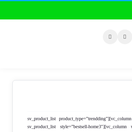
[vc_row css=”.vc_custom_1518889786878{background-color: #f3f3f3 !important;}”][vc_column width=”1/4″ offset=”vc_col-md-3″][sv_product_list product_type=”trendding”
cats=”rise-led” orderby=”rand” title=”پرطرفدارترین ها” number=”2″][/vc_column][vc_column width=”3/4″ offset=”vc_col-md-9″][sv_product_list style=”bestsell-home3″