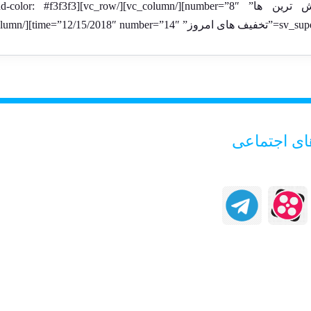
_type=”bestsell” cats=”rise-led” title
ای اجتماعی