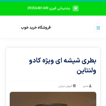
پشتیبانی فوری 09356481449
فروشگاه خرید خوب
بطری شیشه ای ویژه کادو
ولنتاین
مدیر
آموزش دیزاین