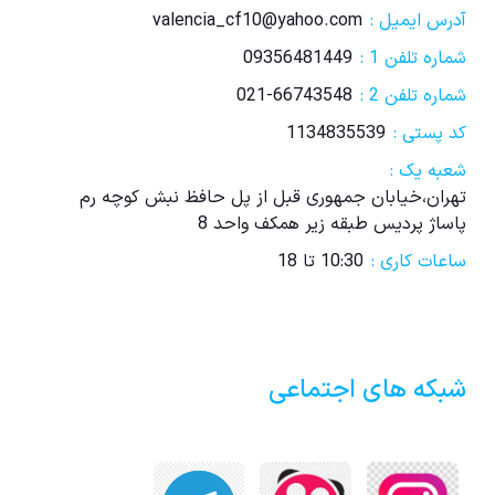
آدرس ایمیل :
valencia_cf10@yahoo.com
شماره تلفن 1 :
09356481449
شماره تلفن 2 :
021-66743548
کد پستی :
1134835539
شعبه یک :
تهران،خیابان جمهوری قبل از پل حافظ نبش کوچه رم
پاساژ پردیس طبقه زیر همکف واحد 8
ساعات کاری :
10:30 تا 18
شبکه های اجتماعی