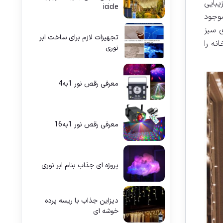
یبایی
icicle
موجود
ی سبز
تجهیزات لازم برای ساخت ابر
نه را
نوری
معرفی رقص نور 1به4
معرفی رقص نور 1به16
پروژه ای جذاب بنام ابر نوری
دیزاین جذاب با ریسه پرده
خوشه ای