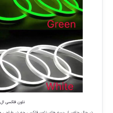
نئون فلکسی ال 
در حال حاضر از ریسه های نئون فلکسی چه در طراحی ه