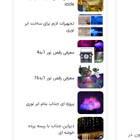
icicle
تجهیزات لازم برای ساخت ابر
نوری
معرفی رقص نور 1به4
معرفی رقص نور 1به16
پروژه ای جذاب بنام ابر نوری
دیزاین جذاب با ریسه پرده
خوشه ای
ون در