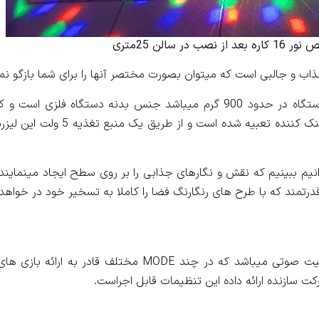
ر سالن 25متری
این دستگاه دارای ابعاد 22 در 8 در 11 میباشد و وزن دستگاه در حدود 900 گرم میباشد جنس بدنه دستگاه فلزی
ساخت آن مطلوب است. در پشت دستگاه یک عدد فن خنک کننده تعبیه شده است و از طریق ی
نیم ببینیم که نقش و نگارهای جذابی را بر روی سطح ایجاد مینمایند 
مند که با طرح های رنگارنگ فضا را کاملا به تسخیر خود در خواهد 
از مهمترین ویژگی های این دستگاه داشتن حالت حساسیت صوتی میباشد که در چند MODE مختلف قادر به ا
ت سازنده ارائه داده این تنظیمات قابل اجراست.