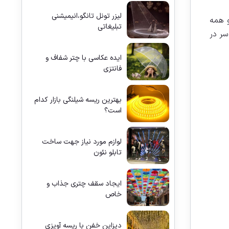
لیزر تونل تانگو،انیمیشنی
و همه
تبلیغاتی
سر در
ایده عکاسی با چتر شفاف و
فانتزی
بهترین ریسه شیلنگی بازار کدام
است؟
لوازم مورد نیاز جهت ساخت
تابلو نئون
ایجاد سقف چتری جذاب و
خاص
دیزاین خفن با ریسه آویزی