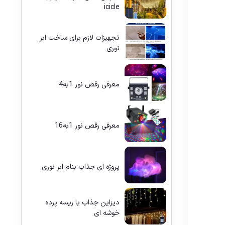
icicle
تجهیزات لازم برای ساخت ابر
نوری
معرفی رقص نور 1به4
معرفی رقص نور 1به16
پروژه ای جذاب بنام ابر نوری
دیزاین جذاب با ریسه پرده
خوشه ای