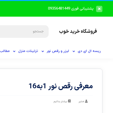
پشتیبانی فوری 09356481449
فروشگاه خرید خوب
ریسه ال ای دی
لیزر و رقص نور
تزئینات منزل
مطالب 
معرفی رقص نور 1به16
مدیر
بیشتر بدانیم