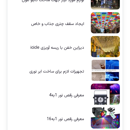
لوازم مورد نیاز جهت ساخت تابلو نئون
ایجاد سقف چتری جذاب و خاص
دیزاین خفن با ریسه آویزی icicle
تجهیزات لازم برای ساخت ابر نوری
معرفی رقص نور 1به4
معرفی رقص نور 1به16