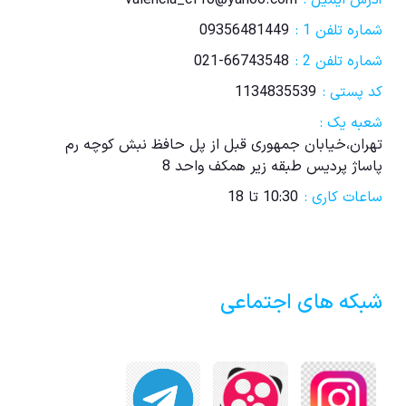
شماره تلفن 1 :
09356481449
شماره تلفن 2 :
021-66743548
کد پستی :
1134835539
شعبه یک :
تهران،خیابان جمهوری قبل از پل حافظ نبش کوچه رم
پاساژ پردیس طبقه زیر همکف واحد 8
ساعات کاری :
10:30 تا 18
شبکه های اجتماعی