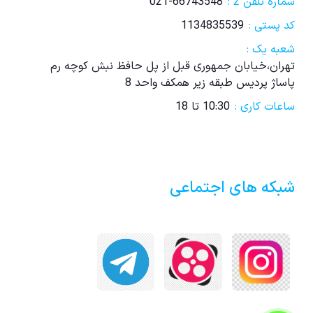
شماره تلفن 2 :
021-66743548
کد پستی :
1134835539
شعبه یک :
تهران،خیابان جمهوری قبل از پل حافظ نبش کوچه رم
پاساژ پردیس طبقه زیر همکف واحد 8
ساعات کاری :
10:30 تا 18
شبکه های اجتماعی