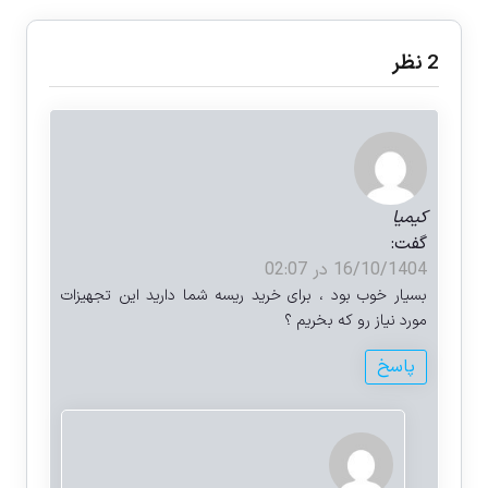
‫2 نظر
کیمیا
گفت:
16/10/1404 در 02:07
بسیار خوب بود ، برای خرید ریسه شما دارید این تجهیزات
مورد نیاز رو که بخریم ؟
پاسخ