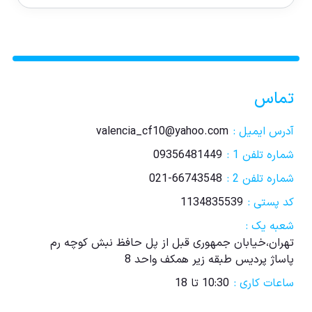
تماس
آدرس ایمیل :
valencia_cf10@yahoo.com
شماره تلفن 1 :
09356481449
شماره تلفن 2 :
021-66743548
کد پستی :
1134835539
شعبه یک :
تهران،خیابان جمهوری قبل از پل حافظ نبش کوچه رم
پاساژ پردیس طبقه زیر همکف واحد 8
ساعات کاری :
10:30 تا 18