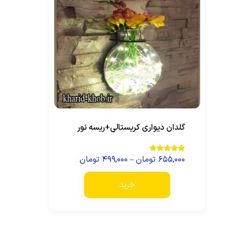
گلدان دیواری کریستالی+ریسه نور
۶۵۵,۰۰۰
تومان
–
۴۹۹,۰۰۰
تومان
نمره
3.75
از 5
خرید