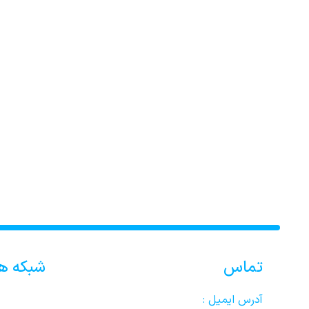
تماس
شبکه ه
آدرس ایمیل :